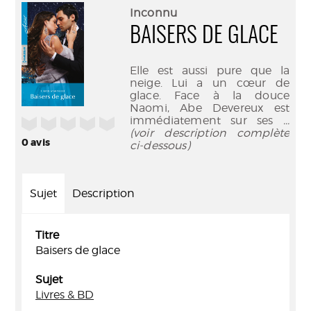
(Nouve
par
Inconnu
fenêtr
mail
BAISERS DE GLACE
Elle est aussi pure que la
neige. Lui a un cœur de
glace. Face à la douce
Naomi, Abe Devereux est
immédiatement sur ses
...
/5
(voir description complète
0
avis
ci-dessous)
Sujet
Description
Titre
Baisers de glace
Sujet
Livres & BD