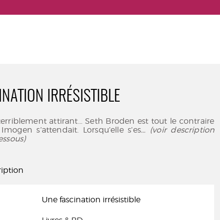
INATION IRRÉSISTIBLE
terriblement attirant… Seth Broden est tout le contraire
mogen s’attendait. Lorsqu’elle s’es
... (voir description
essous)
iption
Une fascination irrésistible