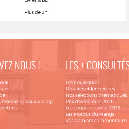
Livres & BD
Plus de 2h.
VEZ NOUS !
LES + CONSULTÉ
book
Les nouveautés
gram
Horaires et fermetures
be
Nos sélections thématiques
 réseaux sociaux & blogs
Prix des lecteurs 2026
folettres
Les coups de coeur 2025
Les Mordus du Manga
Vos derniers commentaires