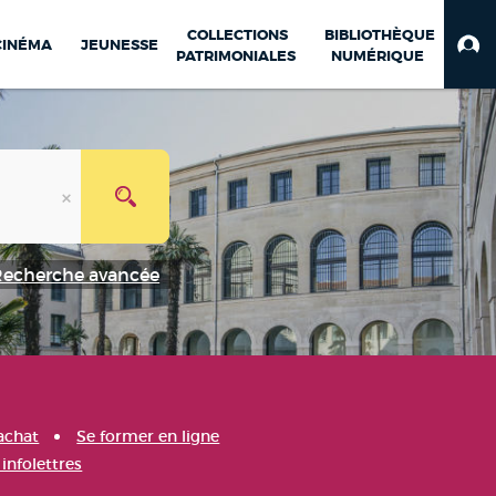
COLLECTIONS
BIBLIOTHÈQUE
CINÉMA
JEUNESSE
PATRIMONIALES
NUMÉRIQUE
Recherche avancée
achat
Se former en ligne
infolettres