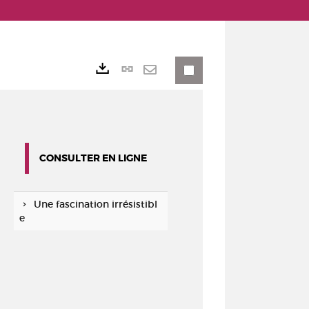
Lien
Exports
permanent
Envoyer
(Nouvelle
par
fenêtre)
mail
CONSULTER EN LIGNE
Une fascination irrésistibl
e