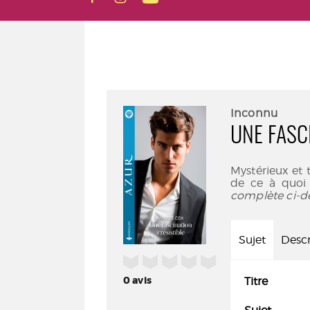
Inconnu
UNE FASC
Mystérieux et 
de ce à quoi I
complète ci-d
Sujet
Descr
/5
0
avis
Titre