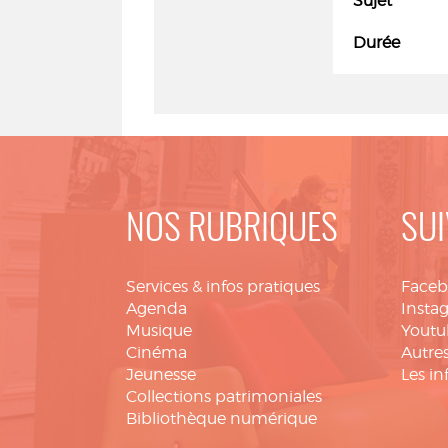
Sujet
Durée
NOS RUBRIQUES
SUI
Services & infos pratiques
Face
Agenda
Insta
Musique
Youtu
Cinéma
Autres
Jeunesse
Les in
Collections patrimoniales
Bibliothèque numérique