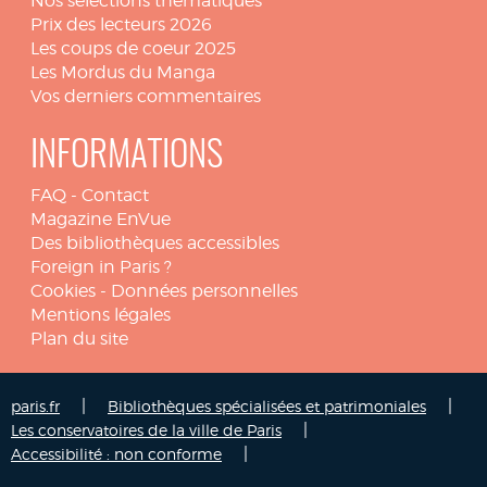
Nos sélections thématiques
Prix des lecteurs 2026
Les coups de coeur 2025
Les Mordus du Manga
Vos derniers commentaires
INFORMATIONS
FAQ
-
Contact
Magazine EnVue
Des bibliothèques accessibles
Foreign in Paris ?
Cookies
-
Données personnelles
Mentions légales
Plan du site
|
|
paris.fr
Bibliothèques spécialisées et patrimoniales
|
Les conservatoires de la ville de Paris
|
Accessibilité : non conforme