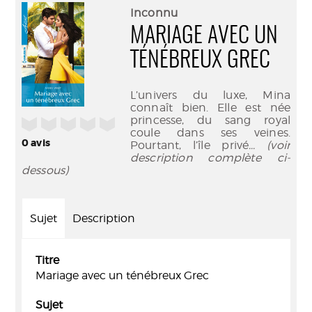
(Nouve
par
Inconnu
fenêtr
mail
MARIAGE AVEC UN
TÉNÉBREUX GREC
L’univers du luxe, Mina
connaît bien. Elle est née
princesse, du sang royal
/5
coule dans ses veines.
0
avis
Pourtant, l’île privé
... (voir
description complète ci-
dessous)
Sujet
Description
Titre
Mariage avec un ténébreux Grec
Sujet