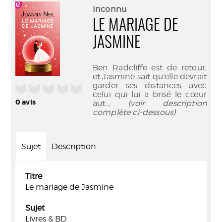
(Nouve
par
Inconnu
fenêtr
mail
LE MARIAGE DE
JASMINE
Ben Radcliffe est de retour,
et Jasmine sait qu’elle devrait
garder ses distances avec
/5
celui qui lui a brisé le cœur
0
avis
aut
... (voir description
complète ci-dessous)
Sujet
Description
Titre
Le mariage de Jasmine
Sujet
Livres & BD