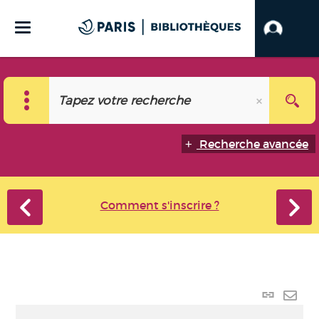
Recherche avancée
Comment s'inscrire ?
Lien
perma
Envo