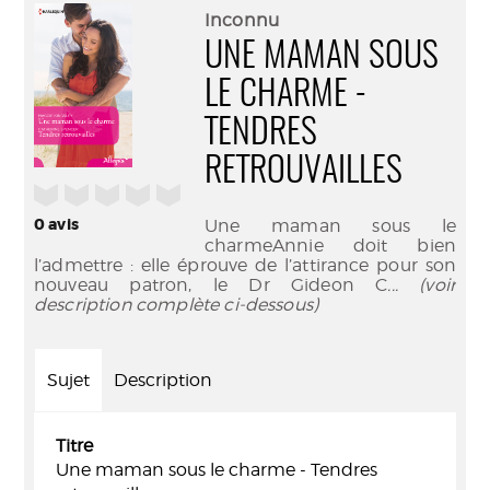
(Nouve
par
Inconnu
fenêtr
mail
UNE MAMAN SOUS
LE CHARME -
TENDRES
RETROUVAILLES
/5
0
avis
Une maman sous le
charmeAnnie doit bien
l’admettre : elle éprouve de l’attirance pour son
nouveau patron, le Dr Gideon C
... (voir
description complète ci-dessous)
Sujet
Description
Titre
Une maman sous le charme - Tendres