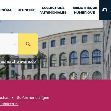
COLLECTIONS
BIBLIOTHÈQUE
CINÉMA
JEUNESSE
PATRIMONIALES
NUMÉRIQUE
Recherche avancée
achat
Se former en ligne
infolettres