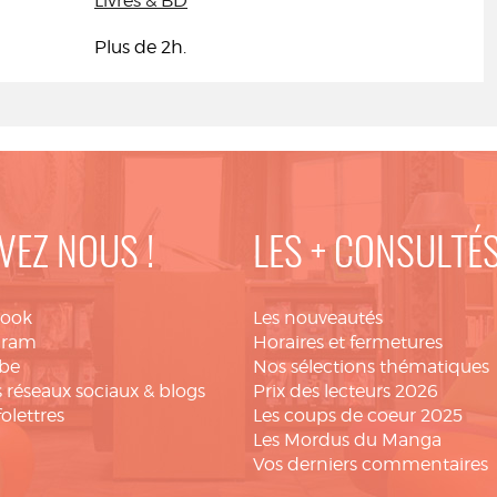
Livres & BD
Plus de 2h.
VEZ NOUS !
LES + CONSULTÉ
book
Les nouveautés
gram
Horaires et fermetures
be
Nos sélections thématiques
 réseaux sociaux & blogs
Prix des lecteurs 2026
folettres
Les coups de coeur 2025
Les Mordus du Manga
Vos derniers commentaires