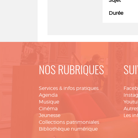
Sujet
Durée
NOS RUBRIQUES
SUI
Services & infos pratiques
Face
Agenda
Insta
Musique
Youtu
Cinéma
Autres
Jeunesse
Les in
Collections patrimoniales
Bibliothèque numérique