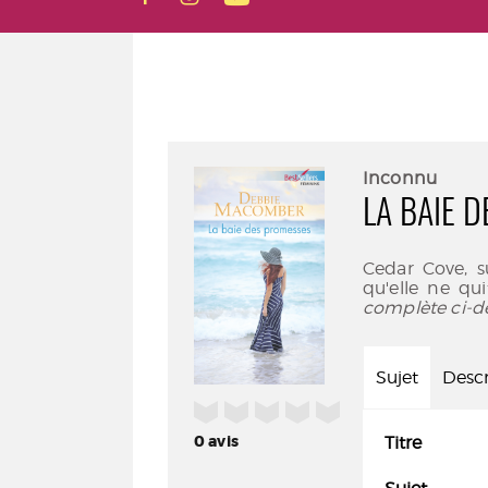
Inconnu
LA BAIE 
Cedar Cove, su
qu'elle ne qu
complète ci-d
Sujet
Descr
/5
0
avis
Titre