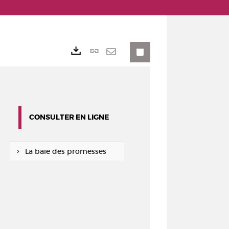
Lien
Exports
permanent
Envoyer
(Nouvelle
par
fenêtre)
mail
CONSULTER EN LIGNE
La baie des promesses