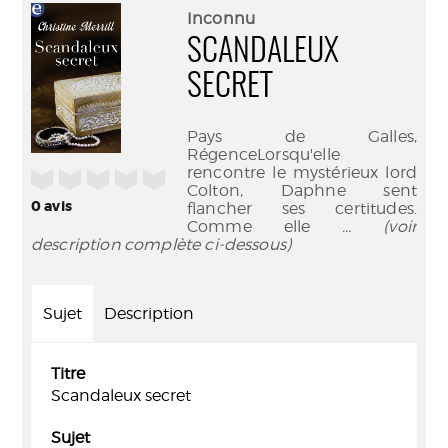
(Nouve
par
Inconnu
fenêtr
mail
SCANDALEUX
SECRET
Pays de Galles,
RégenceLorsqu'elle
rencontre le mystérieux lord
/5
Colton, Daphne sent
0
avis
flancher ses certitudes.
Comme elle
... (voir
description complète ci-dessous)
Sujet
Description
Titre
Scandaleux secret
Sujet