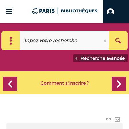
Recherche avancée
Comment s'inscrire ?
Lien
perma
Envo