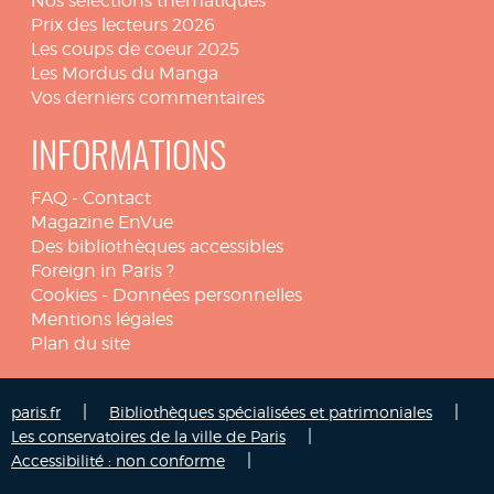
Nos sélections thématiques
Prix des lecteurs 2026
Les coups de coeur 2025
Les Mordus du Manga
Vos derniers commentaires
INFORMATIONS
FAQ
-
Contact
Magazine EnVue
Des bibliothèques accessibles
Foreign in Paris ?
Cookies
-
Données personnelles
Mentions légales
Plan du site
|
|
paris.fr
Bibliothèques spécialisées et patrimoniales
|
Les conservatoires de la ville de Paris
|
Accessibilité : non conforme