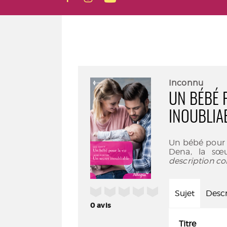
Inconnu
UN BÉBÉ 
INOUBLIA
Un bébé pour l
Dena, la sœ
description co
/5
Sujet
Descr
0
avis
Titre