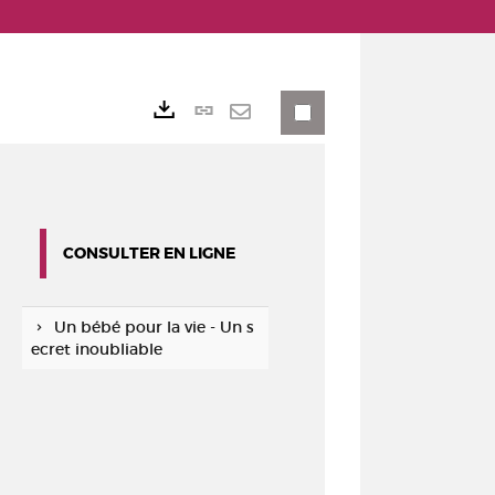
Lien
Exports
permanent
Envoyer
(Nouvelle
par
fenêtre)
mail
CONSULTER EN LIGNE
Un bébé pour la vie - Un s
ecret inoubliable