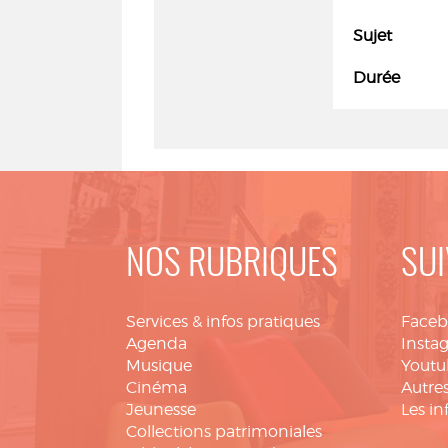
Sujet
Durée
NOS RUBRIQUES
SUI
Services & infos pratiques
Face
Agenda
Insta
Musique
Youtu
Cinéma
Autres
Jeunesse
Les in
Collections patrimoniales