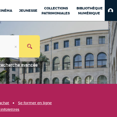
COLLECTIONS
BIBLIOTHÈQUE
CINÉMA
JEUNESSE
PATRIMONIALES
NUMÉRIQUE
Recherche avancée
achat
Se former en ligne
infolettres