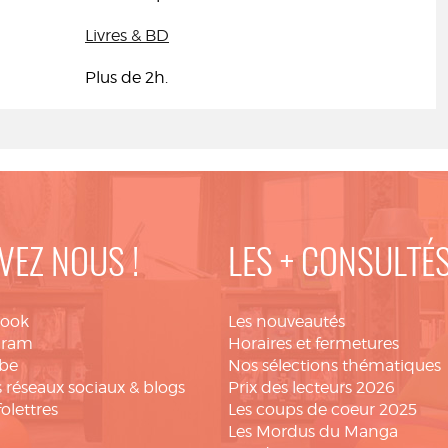
Livres & BD
Plus de 2h.
VEZ NOUS !
LES + CONSULTÉ
book
Les nouveautés
gram
Horaires et fermetures
be
Nos sélections thématiques
 réseaux sociaux & blogs
Prix des lecteurs 2026
folettres
Les coups de coeur 2025
Les Mordus du Manga