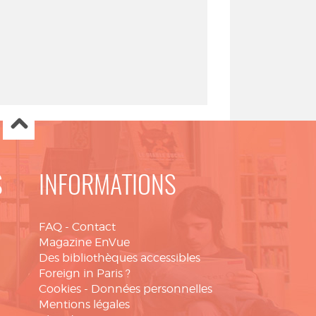
S
INFORMATIONS
FAQ
-
Contact
Magazine EnVue
Des bibliothèques accessibles
Foreign in Paris ?
Cookies
-
Données personnelles
Mentions légales