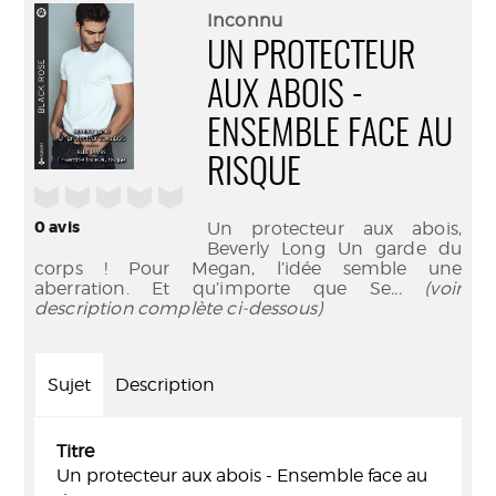
(Nouve
par
Inconnu
fenêtr
mail
UN PROTECTEUR
AUX ABOIS -
ENSEMBLE FACE AU
RISQUE
/5
0
avis
Un protecteur aux abois,
Beverly Long Un garde du
corps ! Pour Megan, l’idée semble une
aberration. Et qu’importe que Se
... (voir
description complète ci-dessous)
Sujet
Description
Titre
Un protecteur aux abois - Ensemble face au