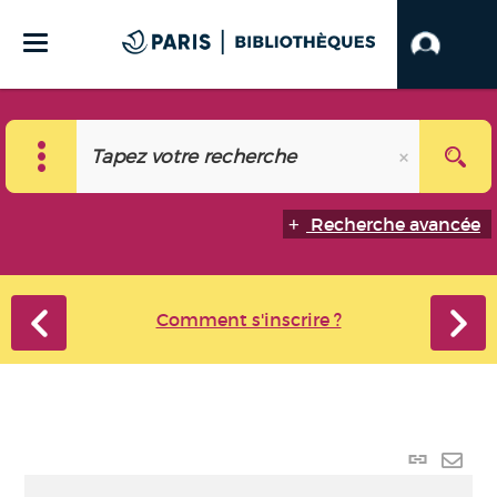
Recherche avancée
Comment s'inscrire ?
Lien
perma
Envo