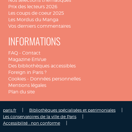
Nos sélections thématiques
Prix des lecteurs 2026
Les coups de coeur 2025
Les Mordus du Manga
Vos derniers commentaires
INFORMATIONS
FAQ
-
Contact
Magazine EnVue
Des bibliothèques accessibles
Foreign in Paris ?
Cookies
-
Données personnelles
Mentions légales
Plan du site
|
|
paris.fr
Bibliothèques spécialisées et patrimoniales
|
Les conservatoires de la ville de Paris
|
Accessibilité : non conforme