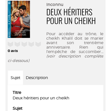
(Nouve
par
Inconnu
fenêtr
mail
DEUX HÉRITIERS
POUR UN CHEIKH
Pour accéder au trône, le
cheikh Khalil doit se marier
avant son trentième
/5
anniversaire. Rien qui
0
avis
l’empêche de succomber
...
(voir description complète
ci-dessous)
Sujet
Description
Titre
Deux héritiers pour un cheikh
Sujet