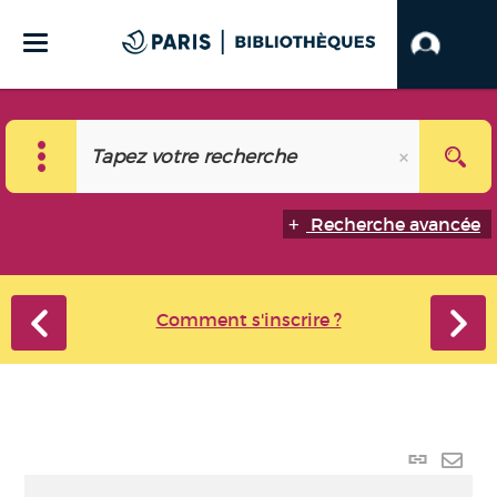
Recherche avancée
Comment s'inscrire ?
Lien
perma
Envo