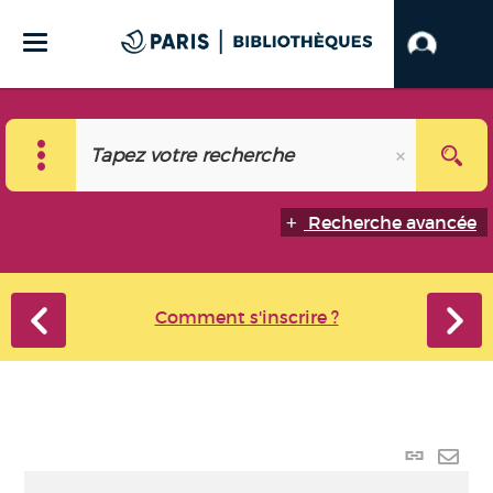
Recherche avancée
Comment s'inscrire ?
Lien
perma
Envo