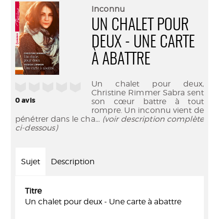
(Nouve
par
Inconnu
fenêtr
mail
UN CHALET POUR
DEUX - UNE CARTE
À ABATTRE
Un chalet pour deux,
/5
Christine Rimmer Sabra sent
0
avis
son cœur battre à tout
rompre. Un inconnu vient de
pénétrer dans le cha
... (voir description complète
ci-dessous)
Sujet
Description
Titre
Un chalet pour deux - Une carte à abattre