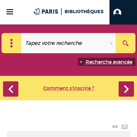
Recherche avancée
Comment s'inscrire ?
Lien
perma
Envo