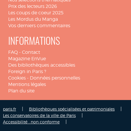
Prix des lecteurs 2026
Les coups de coeur 2025
Les Mordus du Manga
Vos derniers commentaires
INFORMATIONS
FAQ
-
Contact
Magazine EnVue
Des bibliothèques accessibles
Foreign in Paris ?
Cookies
-
Données personnelles
Mentions légales
Plan du site
|
|
paris.fr
Bibliothèques spécialisées et patrimoniales
|
Les conservatoires de la ville de Paris
|
Accessibilité : non conforme