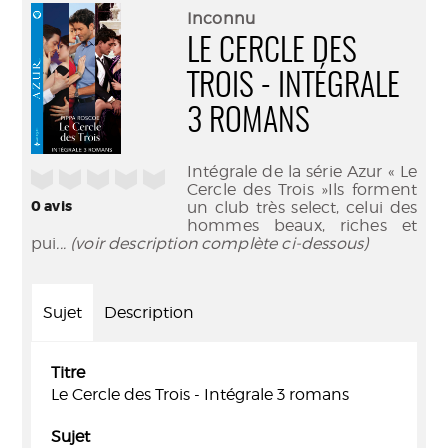
(Nouve
par
Inconnu
fenêtr
mail
LE CERCLE DES
TROIS - INTÉGRALE
3 ROMANS
Intégrale de la série Azur « Le
/5
Cercle des Trois »Ils forment
0
avis
un club très select, celui des
hommes beaux, riches et
pui
... (voir description complète ci-dessous)
Sujet
Description
Titre
Le Cercle des Trois - Intégrale 3 romans
Sujet