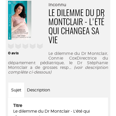
(Nouve
par
Inconnu
fenêtr
mail
LE DILEMME DU DR
MONTCLAIR - L'ÉTÉ
QUI CHANGEA SA
VIE
/5
0
avis
Le dilemme du Dr Montclair,
Connie CoxDirectrice du
département pédiatrique, le Dr Stéphanie
Montclair a de grosses resp
... (voir description
complète ci-dessous)
Sujet
Description
Titre
Le dilemme du Dr Montclair - L'été qui