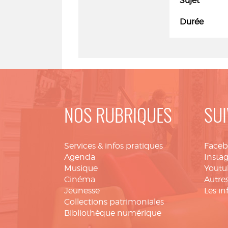
Sujet
Durée
NOS RUBRIQUES
SUI
Services & infos pratiques
Face
Agenda
Insta
Musique
Youtu
Cinéma
Autres
Jeunesse
Les in
Collections patrimoniales
Bibliothèque numérique