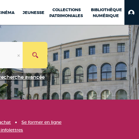
COLLECTIONS
BIBLIOTHÈQUE
CINÉMA
JEUNESSE
PATRIMONIALES
NUMÉRIQUE
Recherche avancée
achat
Se former en ligne
infolettres