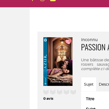
Inconnu
PASSION 
Une bâtisse de 
rosiers sauva
complète ci-d
Sujet
Descr
/5
0
avis
Titre