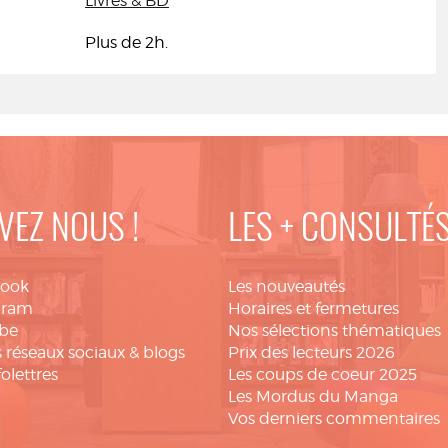
Livres & BD
Plus de 2h.
VEZ NOUS !
LES + CONSULTÉ
book
Les nouveautés
gram
Horaires et fermetures
be
Nos sélections thématiques
 réseaux sociaux & blogs
Prix des lecteurs 2026
folettres
Les coups de coeur 2025
Les Mordus du Manga
Vos derniers commentaires