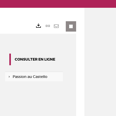
Lien
Exports
permanent
Envoyer
(Nouvelle
par
fenêtre)
mail
CONSULTER EN LIGNE
Passion au Castello