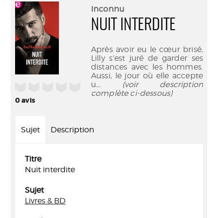
(Nouve
par
Inconnu
fenêtr
mail
NUIT INTERDITE
Après avoir eu le cœur brisé,
Lilly s’est juré de garder ses
distances avec les hommes.
Aussi, le jour où elle accepte
u
... (voir description
/5
complète ci-dessous)
0
avis
Sujet
Description
Titre
Nuit interdite
Sujet
Livres & BD