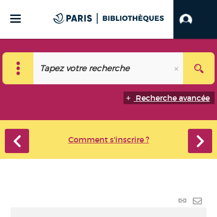
Recherche avancée
Comment s'inscrire ?
Lien
perma
Envo