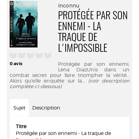
(Nouve
par
Inconnu
fenêtr
mail
PROTÉGÉE PAR SON
ENNEMI - LA
TRAQUE DE
L'IMPOSSIBLE
/5
0
avis
Protégée par son ennemi,
Lena DiazUnis dans un
combat secret pour faire triompher la vérité…
Alors qu’elle enquête sur la
... (voir description
complète ci-dessous)
Sujet
Description
Titre
Protégée par son ennemi - La traque de