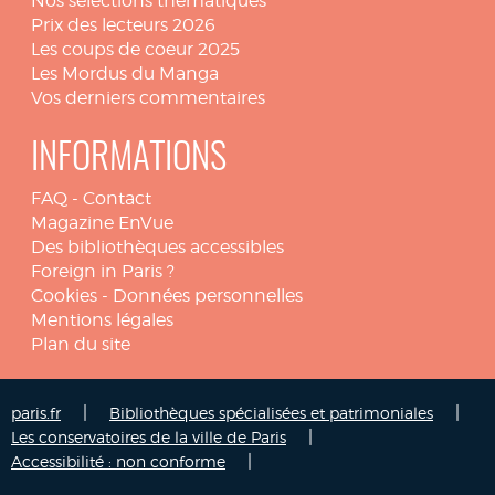
Nos sélections thématiques
Prix des lecteurs 2026
Les coups de coeur 2025
Les Mordus du Manga
Vos derniers commentaires
INFORMATIONS
FAQ
-
Contact
Magazine EnVue
Des bibliothèques accessibles
Foreign in Paris ?
Cookies
-
Données personnelles
Mentions légales
Plan du site
|
|
paris.fr
Bibliothèques spécialisées et patrimoniales
|
Les conservatoires de la ville de Paris
|
Accessibilité : non conforme