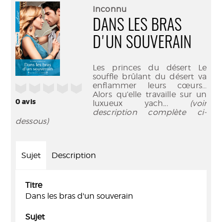
(Nouve
par
Inconnu
fenêtr
mail
DANS LES BRAS
D'UN SOUVERAIN
Les princes du désert Le
souffle brûlant du désert va
enflammer leurs cœurs…
/5
Alors qu’elle travaille sur un
0
avis
luxueux yach
... (voir
description complète ci-
dessous)
Sujet
Description
Titre
Dans les bras d'un souverain
Sujet