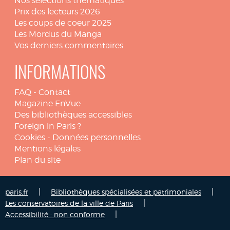
Nos sélections thématiques
Prix des lecteurs 2026
Les coups de coeur 2025
Les Mordus du Manga
Vos derniers commentaires
INFORMATIONS
FAQ
-
Contact
Magazine EnVue
Des bibliothèques accessibles
Foreign in Paris ?
Cookies
-
Données personnelles
Mentions légales
Plan du site
|
|
paris.fr
Bibliothèques spécialisées et patrimoniales
|
Les conservatoires de la ville de Paris
|
Accessibilité : non conforme