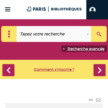
Recherche avancée
Comment s'inscrire ?
Lien
perma
Envo