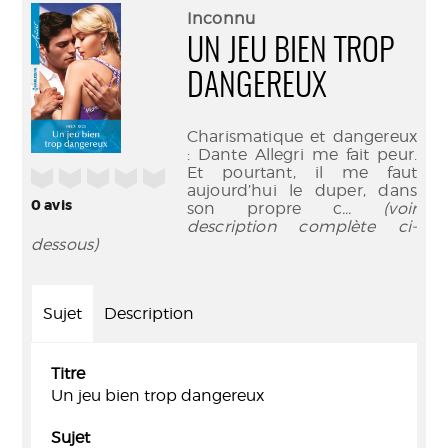
(Nouve
par
Inconnu
fenêtr
mail
UN JEU BIEN TROP
DANGEREUX
Charismatique et dangereux
: Dante Allegri me fait peur.
Et pourtant, il me faut
/5
aujourd’hui le duper, dans
0
avis
son propre c
... (voir
description complète ci-
dessous)
Sujet
Description
Titre
Un jeu bien trop dangereux
Sujet