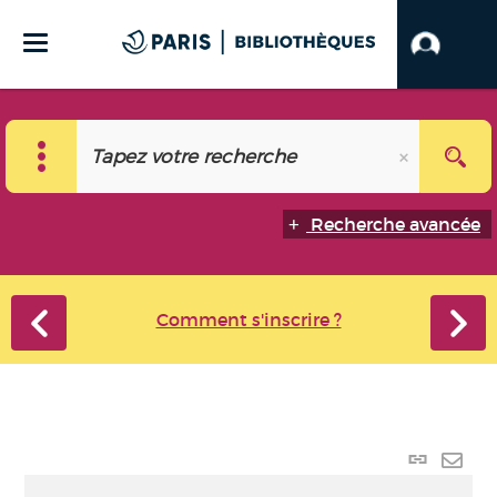
Recherche avancée
Comment s'inscrire ?
Lien
perma
Envo