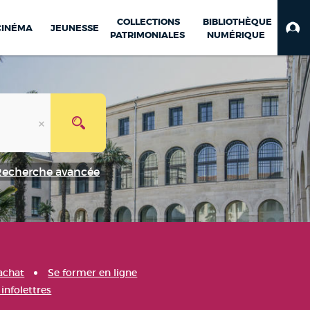
COLLECTIONS
BIBLIOTHÈQUE
CINÉMA
JEUNESSE
PATRIMONIALES
NUMÉRIQUE
Recherche avancée
achat
Se former en ligne
infolettres