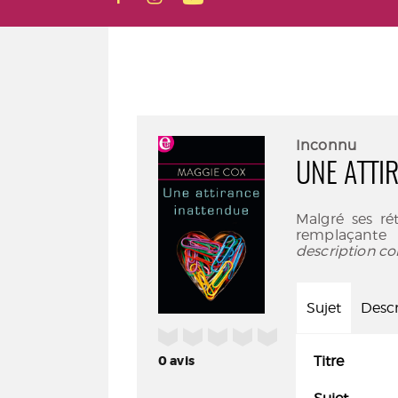
Inconnu
UNE ATTI
Malgré ses ré
remplaçante 
description co
Sujet
Descr
/5
0
avis
Titre