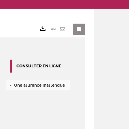
Lien
Exports
permanent
Envoyer
(Nouvelle
par
fenêtre)
mail
CONSULTER EN LIGNE
Une attirance inattendue