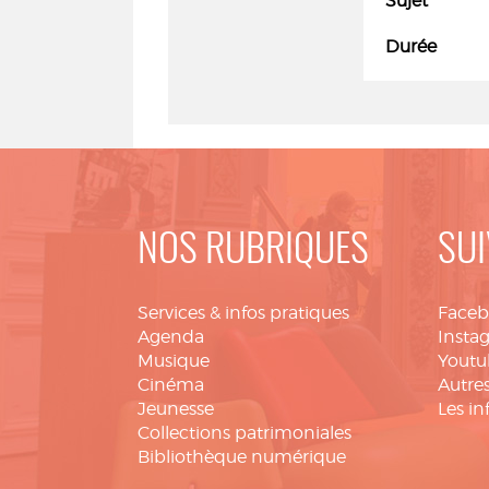
Sujet
Durée
NOS RUBRIQUES
SUI
Services & infos pratiques
Face
Agenda
Insta
Musique
Youtu
Cinéma
Autres
Jeunesse
Les in
Collections patrimoniales
Bibliothèque numérique