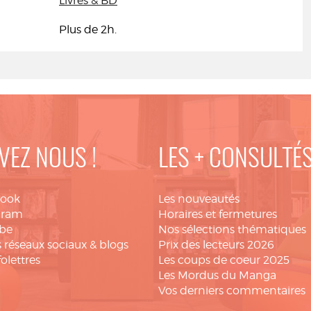
Livres & BD
Plus de 2h.
VEZ NOUS !
LES + CONSULTÉ
book
Les nouveautés
gram
Horaires et fermetures
be
Nos sélections thématiques
 réseaux sociaux & blogs
Prix des lecteurs 2026
folettres
Les coups de coeur 2025
Les Mordus du Manga
Vos derniers commentaires