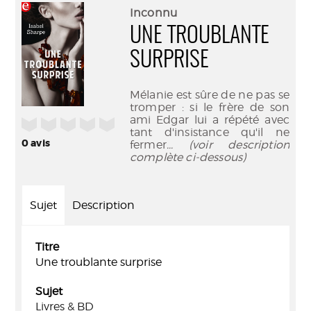
(Nouve
par
Inconnu
fenêtr
mail
UNE TROUBLANTE
SURPRISE
Mélanie est sûre de ne pas se
tromper : si le frère de son
ami Edgar lui a répété avec
/5
tant d'insistance qu'il ne
0
avis
fermer
... (voir description
complète ci-dessous)
Sujet
Description
Titre
Une troublante surprise
Sujet
Livres & BD