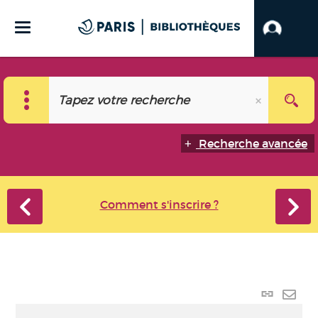
Recherche avancée
Comment s'inscrire ?
Lien
perma
Envo