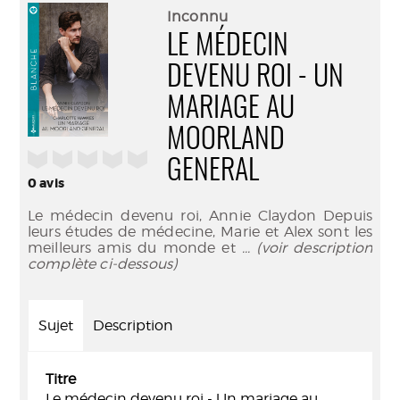
(Nouve
par
Inconnu
fenêtr
mail
LE MÉDECIN
DEVENU ROI - UN
MARIAGE AU
MOORLAND
/5
GENERAL
0
avis
Le médecin devenu roi, Annie Claydon Depuis
leurs études de médecine, Marie et Alex sont les
meilleurs amis du monde et
... (voir description
complète ci-dessous)
Sujet
Description
Titre
Le médecin devenu roi - Un mariage au