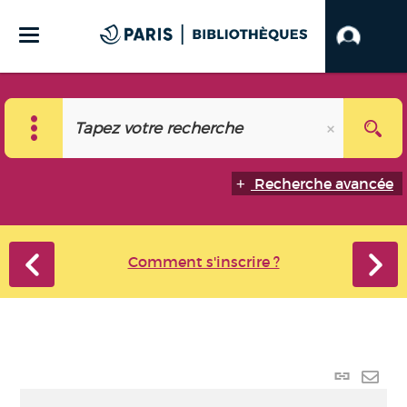
Recherche avancée
Comment s'inscrire ?
Lien
perma
Envo