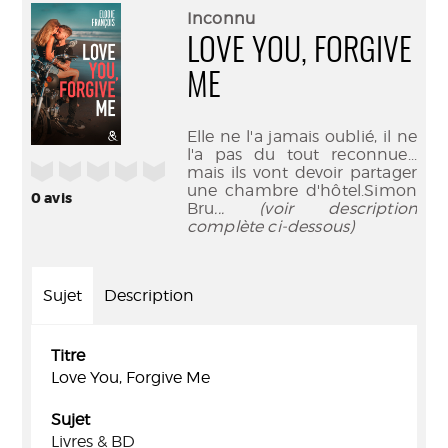
(Nouve
par
Inconnu
fenêtr
mail
LOVE YOU, FORGIVE
ME
Elle ne l'a jamais oublié, il ne
l'a pas du tout reconnue...
/5
mais ils vont devoir partager
une chambre d'hôtel.Simon
0
avis
Bru
... (voir description
complète ci-dessous)
Sujet
Description
Titre
Love You, Forgive Me
Sujet
Livres & BD