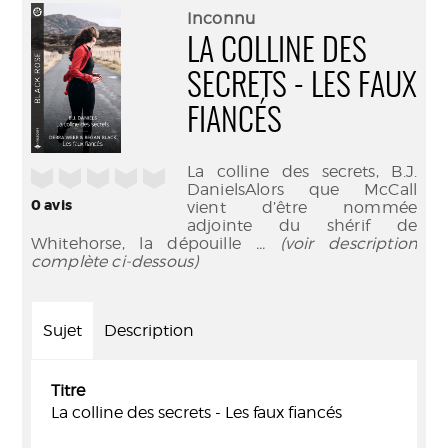
(Nouve
par
Inconnu
fenêtr
mail
LA COLLINE DES
SECRETS - LES FAUX
FIANCÉS
La colline des secrets, B.J.
/5
DanielsAlors que McCall
0
avis
vient d’être nommée
adjointe du shérif de
Whitehorse, la dépouille
... (voir description
complète ci-dessous)
Sujet
Description
Titre
La colline des secrets - Les faux fiancés