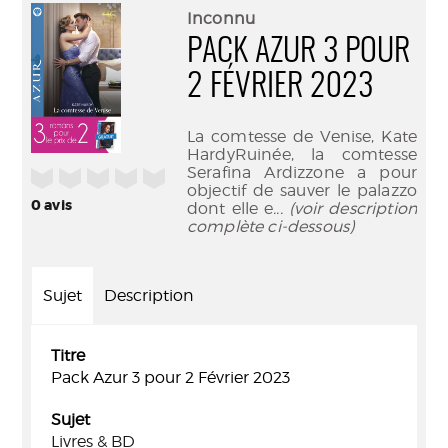
(Nouve
par
Inconnu
fenêtr
mail
PACK AZUR 3 POUR
2 FÉVRIER 2023
La comtesse de Venise, Kate
HardyRuinée, la comtesse
Serafina Ardizzone a pour
/5
objectif de sauver le palazzo
0
avis
dont elle e
... (voir description
complète ci-dessous)
Sujet
Description
Titre
Pack Azur 3 pour 2 Février 2023
Sujet
Livres & BD