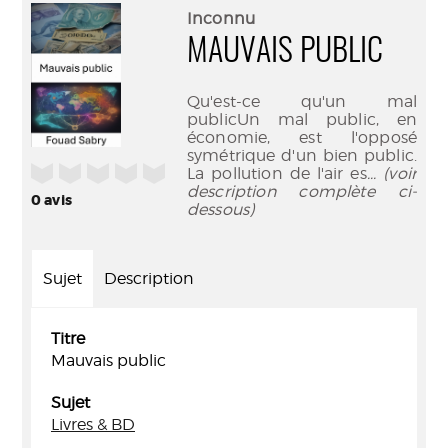
(Nouve
par
Inconnu
fenêtr
mail
MAUVAIS PUBLIC
Qu'est-ce qu'un mal
publicUn mal public, en
économie, est l'opposé
symétrique d'un bien public.
/5
La pollution de l'air es
... (voir
description complète ci-
0
avis
dessous)
Sujet
Description
Titre
Mauvais public
Sujet
Livres & BD