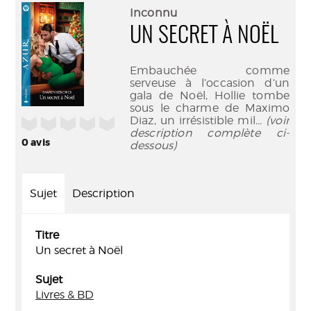
(Nouve
par
Inconnu
fenêtr
mail
UN SECRET À NOËL
Embauchée comme
serveuse à l’occasion d’un
gala de Noël, Hollie tombe
sous le charme de Maximo
Diaz, un irrésistible mil
... (voir
/5
description complète ci-
0
avis
dessous)
Sujet
Description
Titre
Un secret à Noël
Sujet
Livres & BD