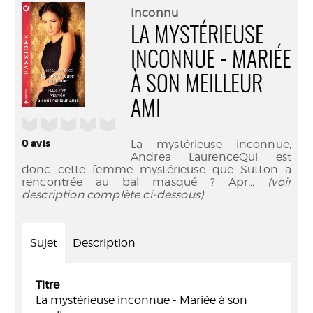
(Nouve
par
Inconnu
fenêtr
mail
LA MYSTÉRIEUSE
INCONNUE - MARIÉE
À SON MEILLEUR
AMI
/5
0
avis
La mystérieuse inconnue,
Andrea LaurenceQui est
donc cette femme mystérieuse que Sutton a
rencontrée au bal masqué ? Apr
... (voir
description complète ci-dessous)
Sujet
Description
Titre
La mystérieuse inconnue - Mariée à son