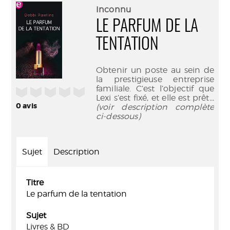
(Nouve
par
Inconnu
fenêtr
mail
LE PARFUM DE LA
TENTATION
Obtenir un poste au sein de
la prestigieuse entreprise
familiale. C’est l’objectif que
/5
Lexi s’est fixé, et elle est prêt
...
0
avis
(voir description complète
ci-dessous)
Sujet
Description
Titre
Le parfum de la tentation
Sujet
Livres & BD