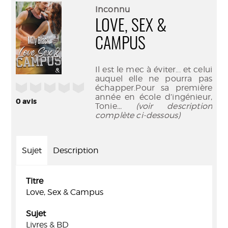
(Nouve
par
Inconnu
fenêtr
mail
LOVE, SEX &
CAMPUS
Il est le mec à éviter... et celui
auquel elle ne pourra pas
/5
échapper.Pour sa première
année en école d’ingénieur,
0
avis
Tonie
... (voir description
complète ci-dessous)
Sujet
Description
Titre
Love, Sex & Campus
Sujet
Livres & BD