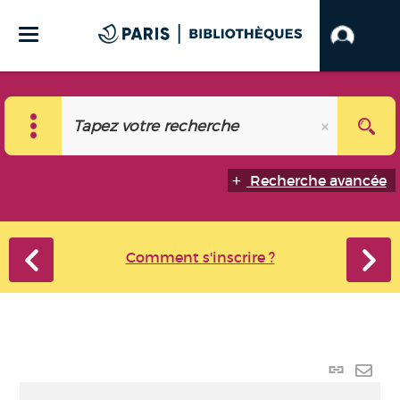
Recherche avancée
Comment s'inscrire ?
Lien
perma
Envo