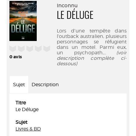
(Nouve
par
Inconnu
fenêtr
mail
LE DÉLUGE
Lors d’une tempête dans
l’outback australien, plusieurs
personnages se réfugient
dans un motel. Parmi eux,
/5
un psychopath
... (voir
0
avis
description complète ci-
dessous)
Sujet
Description
Titre
Le Déluge
Sujet
Livres & BD