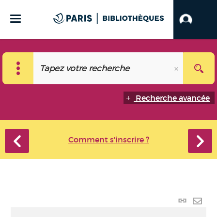
Recherche avancée
Comment s'inscrire ?
Lien
perma
Envo