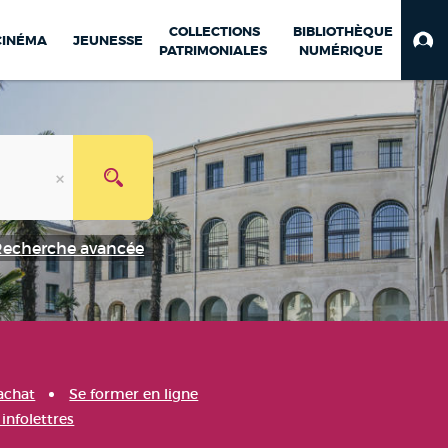
COLLECTIONS
BIBLIOTHÈQUE
CINÉMA
JEUNESSE
PATRIMONIALES
NUMÉRIQUE
Recherche avancée
achat
Se former en ligne
infolettres