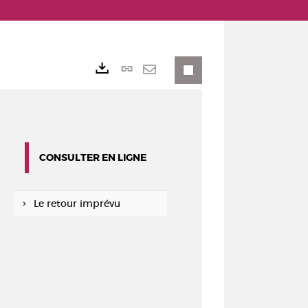
Lien
Exports
permanent
Envoyer
(Nouvelle
par
fenêtre)
mail
CONSULTER EN LIGNE
Le retour imprévu