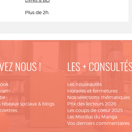
Livres & BD
Plus de 2h.
VEZ NOUS !
LES + CONSULTÉ
book
Les nouveautés
gram
Horaires et fermetures
be
Nos sélections thématiques
 réseaux sociaux & blogs
Prix des lecteurs 2026
folettres
Les coups de coeur 2025
Les Mordus du Manga
Vos derniers commentaires