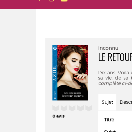
Inconnu
LE RETOU
Dix ans. Voilà
sa vie, de sa
complète ci-d
Sujet
Descr
/5
0
avis
Titre