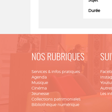
Sujet
Durée
NOS RUBRIQUES
SUI
Services & infos pratiques
Face
Agenda
Insta
Musique
Youtu
Cinéma
Autres
Jeunesse
Les in
Collections patrimoniales
Bibliothèque numérique