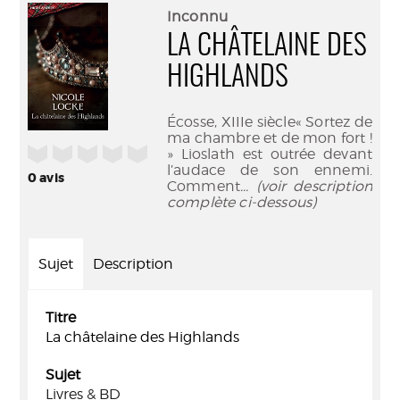
(Nouve
par
Inconnu
fenêtr
mail
LA CHÂTELAINE DES
HIGHLANDS
Écosse, XIIIe siècle« Sortez de
ma chambre et de mon fort !
/5
» Lioslath est outrée devant
l’audace de son ennemi.
0
avis
Comment
... (voir description
complète ci-dessous)
Sujet
Description
Titre
La châtelaine des Highlands
Sujet
Livres & BD