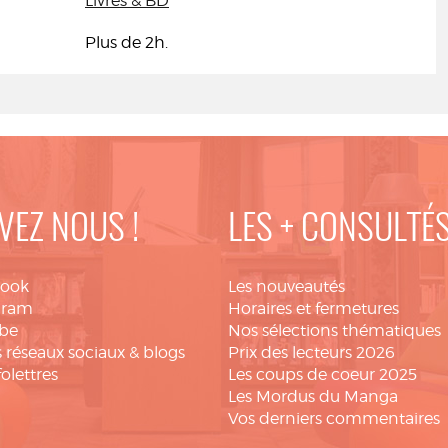
Livres & BD
Plus de 2h.
VEZ NOUS !
LES + CONSULTÉ
book
Les nouveautés
gram
Horaires et fermetures
be
Nos sélections thématiques
 réseaux sociaux & blogs
Prix des lecteurs 2026
folettres
Les coups de coeur 2025
Les Mordus du Manga
Vos derniers commentaires