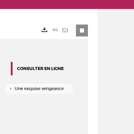
Lien
Exports
permanent
Envoyer
(Nouvelle
par
fenêtre)
mail
CONSULTER EN LIGNE
Une exquise vengeance