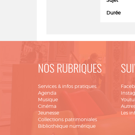
Sujet
Durée
NOS RUBRIQUES
SUI
Services & infos pratiques
Face
Agenda
Insta
Musique
Youtu
Cinéma
Autres
Jeunesse
Les in
Collections patrimoniales
Bibliothèque numérique