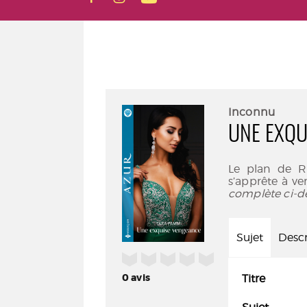
Inconnu
UNE EXQU
Le plan de Ri
s’apprête à ve
complète ci-d
Sujet
Descr
/5
0
avis
Titre