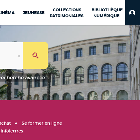
COLLECTIONS
BIBLIOTHÈQUE
CINÉMA
JEUNESSE
PATRIMONIALES
NUMÉRIQUE
Recherche avancée
achat
Se former en ligne
infolettres