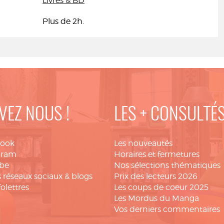
Livres & BD
Plus de 2h.
VEZ NOUS !
LES + CONSULTÉ
book
Les nouveautés
gram
Horaires et fermetures
be
Nos sélections thématiques
 réseaux sociaux & blogs
Prix des lecteurs 2026
folettres
Les coups de coeur 2025
Les Mordus du Manga
Vos derniers commentaires