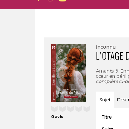
Inconnu
L'OTAGE 
Amants & Enne
cœur en péril 
complète ci-d
Sujet
Descr
/5
0
avis
Titre