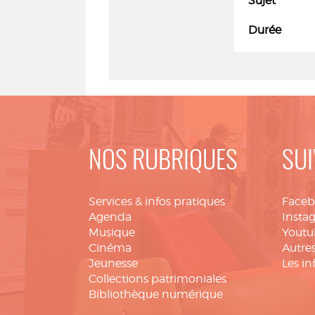
Sujet
Durée
NOS RUBRIQUES
SUI
Services & infos pratiques
Face
Agenda
Insta
Musique
Youtu
Cinéma
Autres
Jeunesse
Les in
Collections patrimoniales
Bibliothèque numérique