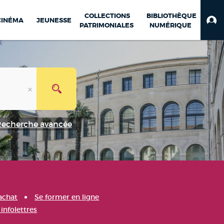
COLLECTIONS
BIBLIOTHÈQUE
CINÉMA
JEUNESSE
PATRIMONIALES
NUMÉRIQUE
Recherche avancée
achat
Se former en ligne
infolettres