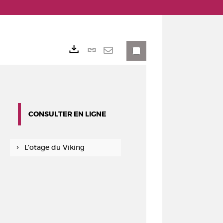
Lien
Exports
permanent
Envoyer
(Nouvelle
par
fenêtre)
mail
CONSULTER EN LIGNE
L'otage du Viking