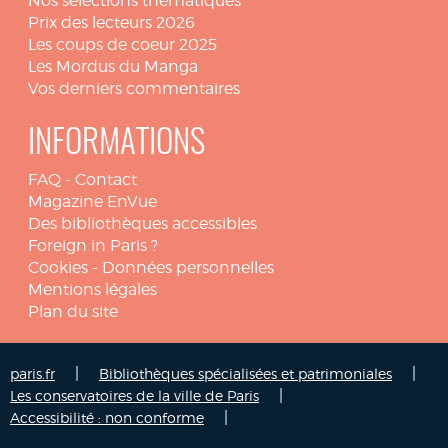
Nos sélections thématiques
Prix des lecteurs 2026
Les coups de coeur 2025
Les Mordus du Manga
Vos derniers commentaires
INFORMATIONS
FAQ
-
Contact
Magazine EnVue
Des bibliothèques accessibles
Foreign in Paris ?
Cookies
-
Données personnelles
Mentions légales
Plan du site
|
|
paris.fr
Bibliothèques spécialisées et patrimoniales
|
Les conservatoires de la ville de Paris
|
Accessibilité : non conforme