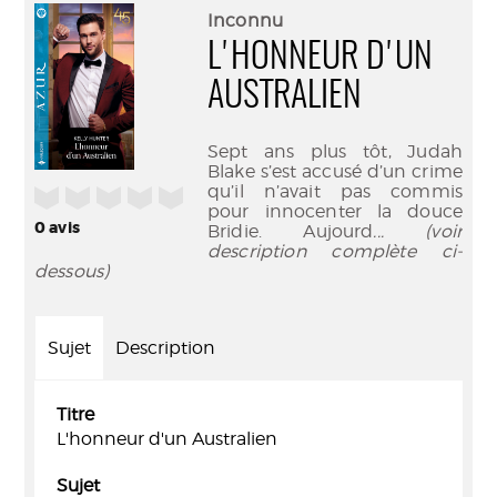
(Nouve
par
Inconnu
fenêtr
mail
L'HONNEUR D'UN
AUSTRALIEN
Sept ans plus tôt, Judah
Blake s’est accusé d’un crime
qu’il n’avait pas commis
/5
pour innocenter la douce
0
avis
Bridie. Aujourd
... (voir
description complète ci-
dessous)
Sujet
Description
Titre
L'honneur d'un Australien
Sujet