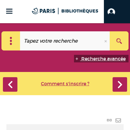
Recherche avancée
Comment s'inscrire ?
Lien
perma
Envo