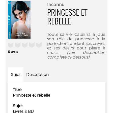
(Nouve
par
Inconnu
fenêtr
mail
PRINCESSE ET
REBELLE
Toute sa vie, Catalina a joué
son rôle de princesse à la
perfection, bridant ses envies
/5
et ses désirs pour plaire à
0
avis
chac
... (voir description
complète ci-dessous)
Sujet
Description
Titre
Princesse et rebelle
Sujet
Livres & BD