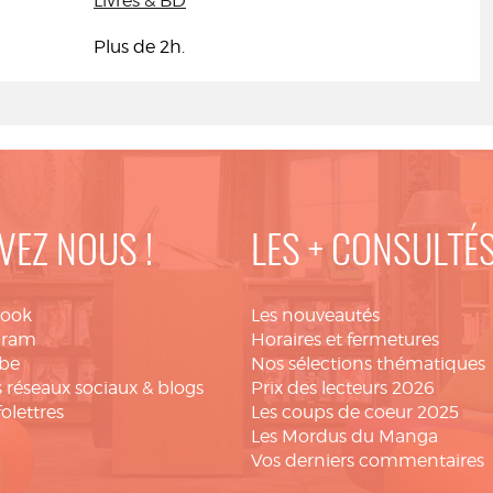
Livres & BD
Plus de 2h.
VEZ NOUS !
LES + CONSULTÉ
book
Les nouveautés
gram
Horaires et fermetures
be
Nos sélections thématiques
 réseaux sociaux & blogs
Prix des lecteurs 2026
folettres
Les coups de coeur 2025
Les Mordus du Manga
Vos derniers commentaires