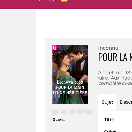
Inconnu
POUR LA 
Angleterre, 1
faire. Aux rigo
complète ci-d
Sujet
Descr
/5
0
avis
Titre