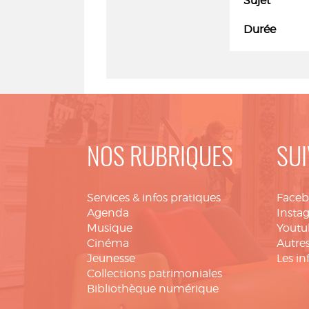
Sujet
Durée
NOS RUBRIQUES
SUI
Services & infos pratiques
Face
Agenda
Insta
Musique
Youtu
Cinéma
Autres
Jeunesse
Les in
Collections patrimoniales
Bibliothèque numérique