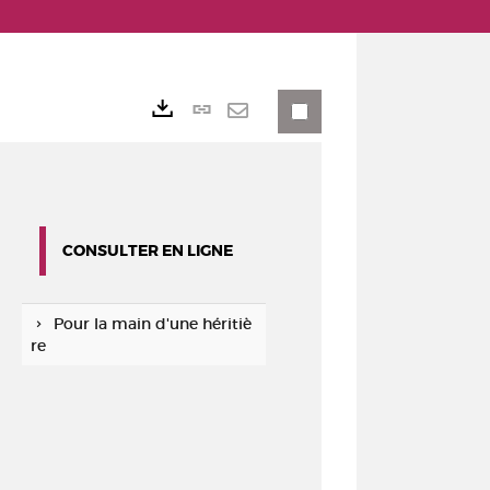
Lien
Exports
permanent
Envoyer
(Nouvelle
par
fenêtre)
mail
CONSULTER EN LIGNE
Pour la main d'une héritiè
re