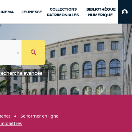
COLLECTIONS
BIBLIOTHÈQUE
CINÉMA
JEUNESSE
PATRIMONIALES
NUMÉRIQUE
Recherche avancée
achat
Se former en ligne
infolettres