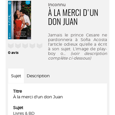
(Nouve
par
Inconnu
fenêtr
mail
À LA MERCI D'UN
DON JUAN
Jamais le prince Cesare ne
pardonnera à Sofia Acosta
l’article odieux qu’elle a écrit
/5
à son sujet. L’image de play-
0
avis
boy o
... (voir description
complète ci-dessous)
Sujet
Description
Titre
À la merci d'un don Juan
Sujet
Livres & BD