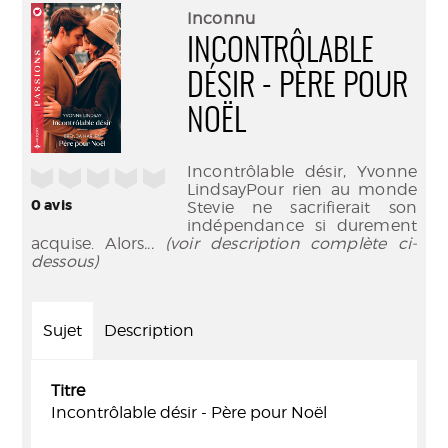
(Nouve
par
Inconnu
fenêtr
mail
INCONTRÔLABLE
DÉSIR - PÈRE POUR
NOËL
Incontrôlable désir, Yvonne
/5
LindsayPour rien au monde
0
avis
Stevie ne sacrifierait son
indépendance si durement
acquise. Alors
... (voir description complète ci-
dessous)
Sujet
Description
Titre
Incontrôlable désir - Père pour Noël