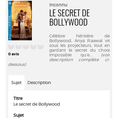
(Nouve
par
Inconnu
fenêtr
mail
LE SECRET DE
BOLLYWOOD
Célèbre héritière de
Bollywood, Anya Raawal vit
sous les projecteurs, tout en
/5
gardant le secret du choix
0
avis
impossible qu’e
... (voir
description complète ci-
dessous)
Sujet
Description
Titre
Le secret de Bollywood
Sujet