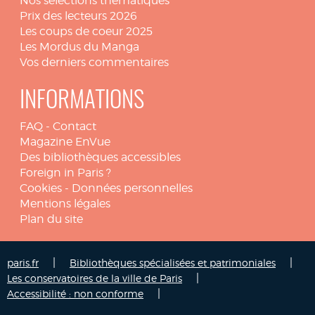
Nos sélections thématiques
Prix des lecteurs 2026
Les coups de coeur 2025
Les Mordus du Manga
Vos derniers commentaires
INFORMATIONS
FAQ
-
Contact
Magazine EnVue
Des bibliothèques accessibles
Foreign in Paris ?
Cookies
-
Données personnelles
Mentions légales
Plan du site
|
|
paris.fr
Bibliothèques spécialisées et patrimoniales
|
Les conservatoires de la ville de Paris
|
Accessibilité : non conforme