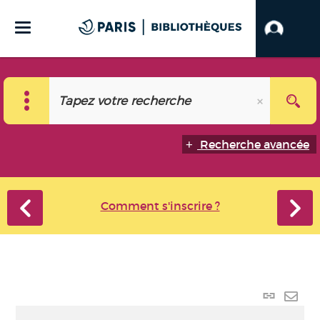
Recherche avancée
Comment s'inscrire ?
Lien
perma
Envo