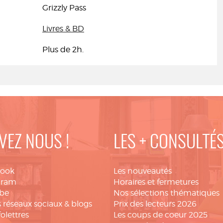
Grizzly Pass
Livres & BD
Plus de 2h.
VEZ NOUS !
LES + CONSULTÉ
book
Les nouveautés
gram
Horaires et fermetures
be
Nos sélections thématiques
 réseaux sociaux & blogs
Prix des lecteurs 2026
folettres
Les coups de coeur 2025