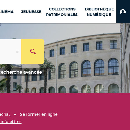
COLLECTIONS
BIBLIOTHÈQUE
CINÉMA
JEUNESSE
PATRIMONIALES
NUMÉRIQUE
Recherche avancée
achat
Se former en ligne
infolettres