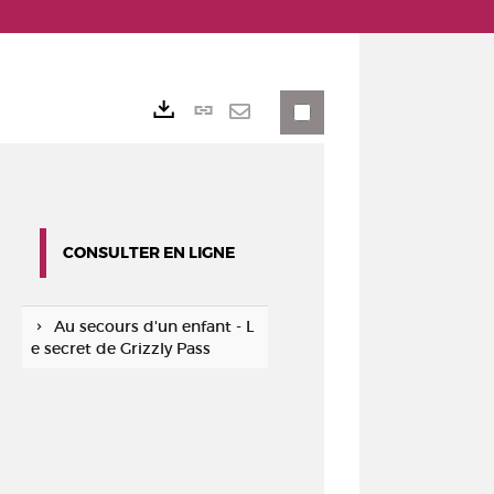
Lien
Exports
permanent
Envoyer
(Nouvelle
par
fenêtre)
mail
CONSULTER EN LIGNE
Au secours d'un enfant - L
e secret de Grizzly Pass