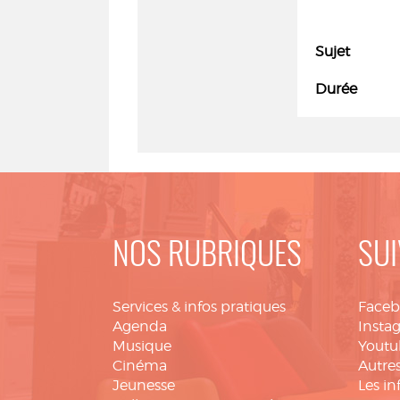
Sujet
Durée
NOS RUBRIQUES
SUI
Services & infos pratiques
Face
Agenda
Insta
Musique
Youtu
Cinéma
Autres
Jeunesse
Les in