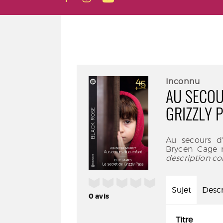
Inconnu
AU SECOU
GRIZZLY 
Au secours d
Brycen Cage m
description co
/5
Sujet
Descr
0
avis
Titre