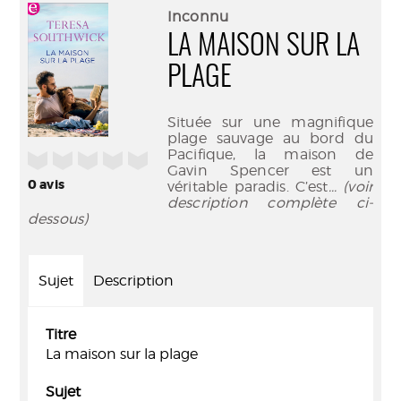
(Nouve
par
Inconnu
fenêtr
mail
LA MAISON SUR LA
PLAGE
Située sur une magnifique
plage sauvage au bord du
Pacifique, la maison de
/5
Gavin Spencer est un
0
avis
véritable paradis. C’est
... (voir
description complète ci-
dessous)
Sujet
Description
Titre
La maison sur la plage
Sujet