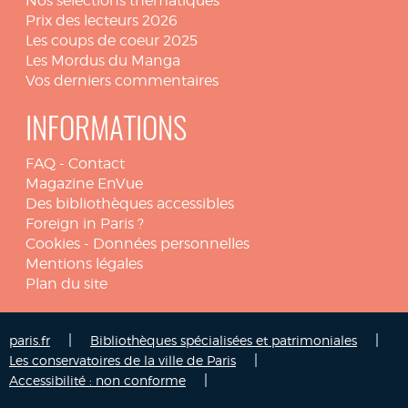
Nos sélections thématiques
Prix des lecteurs 2026
Les coups de coeur 2025
Les Mordus du Manga
Vos derniers commentaires
INFORMATIONS
FAQ
-
Contact
Magazine EnVue
Des bibliothèques accessibles
Foreign in Paris ?
Cookies
-
Données personnelles
Mentions légales
Plan du site
|
|
paris.fr
Bibliothèques spécialisées et patrimoniales
|
Les conservatoires de la ville de Paris
|
Accessibilité : non conforme