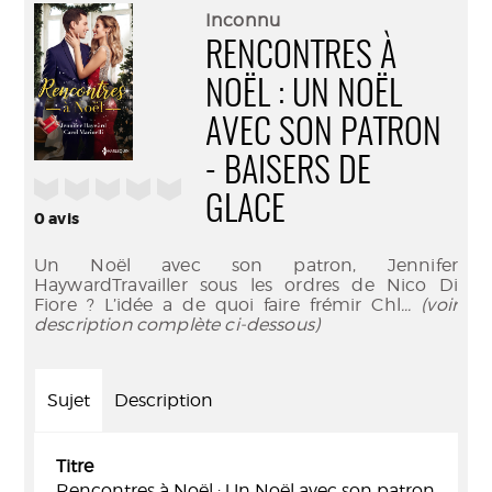
(Nouve
par
Inconnu
fenêtr
mail
RENCONTRES À
NOËL : UN NOËL
AVEC SON PATRON
- BAISERS DE
/5
GLACE
0
avis
Un Noël avec son patron, Jennifer
HaywardTravailler sous les ordres de Nico Di
Fiore ? L’idée a de quoi faire frémir Chl
... (voir
description complète ci-dessous)
Sujet
Description
Titre
Rencontres à Noël : Un Noël avec son patron