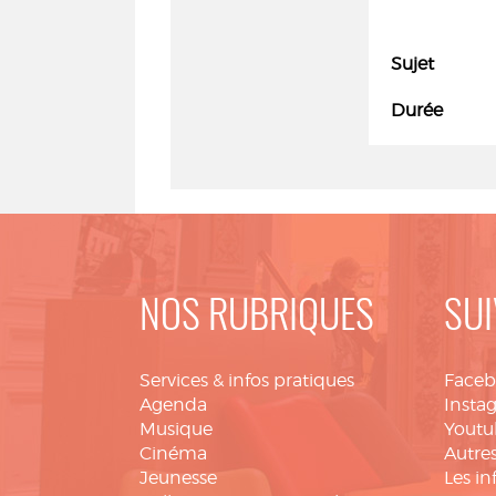
Sujet
Durée
NOS RUBRIQUES
SUI
Services & infos pratiques
Face
Agenda
Insta
Musique
Youtu
Cinéma
Autres
Jeunesse
Les in