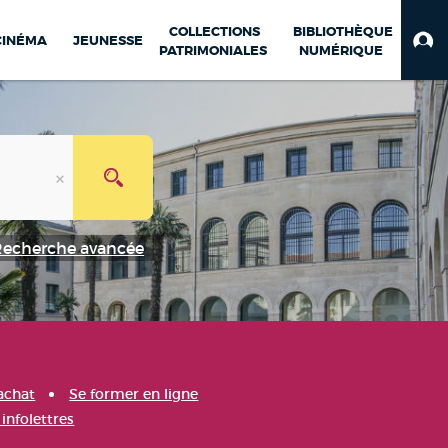
COLLECTIONS
BIBLIOTHÈQUE
CINÉMA
JEUNESSE
PATRIMONIALES
NUMÉRIQUE
Recherche avancée
achat
Se former en ligne
infolettres