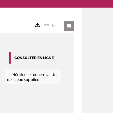
Lien
Exports
permanent
Envoyer
(Nouvelle
par
fenêtre)
mail
CONSULTER EN LIGNE
Héritiers et ennemis - Un
délicieux supplice