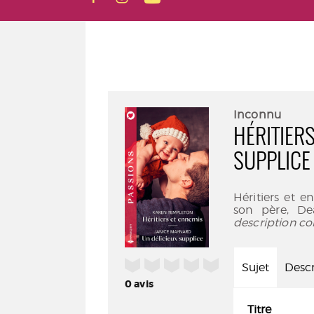
Inconnu
HÉRITIERS
SUPPLICE
Héritiers et 
son père, De
description co
/5
Sujet
Descr
0
avis
Titre