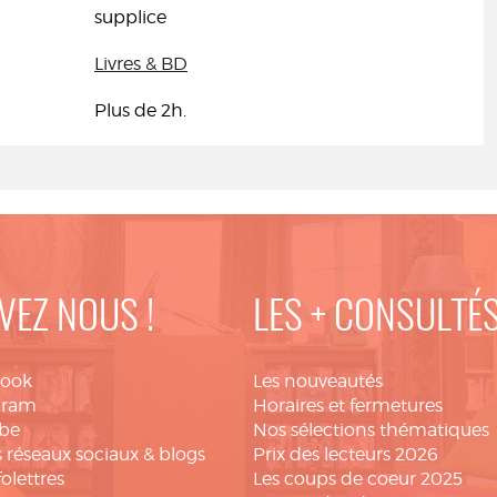
supplice
Livres & BD
Plus de 2h.
VEZ NOUS !
LES + CONSULTÉ
book
Les nouveautés
gram
Horaires et fermetures
be
Nos sélections thématiques
 réseaux sociaux & blogs
Prix des lecteurs 2026
folettres
Les coups de coeur 2025