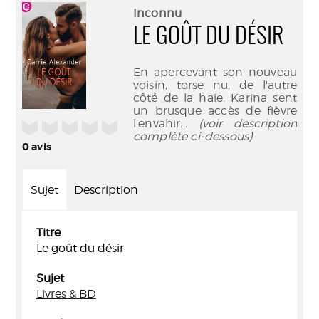
(Nouve
par
Inconnu
fenêtr
mail
LE GOÛT DU DÉSIR
En apercevant son nouveau
voisin, torse nu, de l'autre
côté de la haie, Karina sent
un brusque accès de fièvre
l'envahir
... (voir description
/5
complète ci-dessous)
0
avis
Sujet
Description
Titre
Le goût du désir
Sujet
Livres & BD