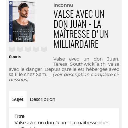
(Nouve
par
Inconnu
fenêtr
mail
VALSE AVEC UN
DON JUAN - LA
MAÎTRESSE D'UN
MILLIARDAIRE
/5
0
avis
Valse avec un don Juan,
Teresa SouthwickFaith valse
avec le danger. Depuis qu'elle est hébergée avec
sa fille chez Sam,
... (voir description complète ci-
dessous)
Sujet
Description
Titre
Valse avec un don Juan - La maîtresse d'un