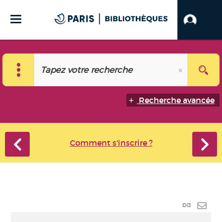
Recherche avancée
Comment s'inscrire ?
Lien
perma
Envo