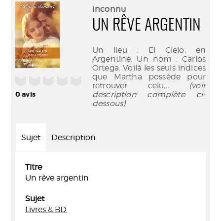
(Nouve
par
Inconnu
fenêtr
mail
UN RÊVE ARGENTIN
Un lieu : El Cielo, en
Argentine. Un nom : Carlos
Ortega. Voilà les seuls indices
que Martha possède pour
/5
retrouver celu
... (voir
0
avis
description complète ci-
dessous)
Sujet
Description
Titre
Un rêve argentin
Sujet
Livres & BD