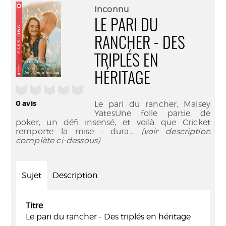
(Nouve
par
Inconnu
fenêtr
mail
LE PARI DU
RANCHER - DES
TRIPLÉS EN
HÉRITAGE
/5
0
avis
Le pari du rancher, Maisey
YatesUne folle partie de
poker, un défi insensé, et voilà que Cricket
remporte la mise : dura
... (voir description
complète ci-dessous)
Sujet
Description
Titre
Le pari du rancher - Des triplés en héritage